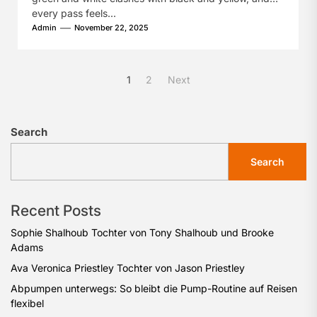
every pass feels...
Admin
November 22, 2025
Posts
1
2
Next
pagination
Search
Search
Recent Posts
Sophie Shalhoub Tochter von Tony Shalhoub und Brooke
Adams
Ava Veronica Priestley Tochter von Jason Priestley
Abpumpen unterwegs: So bleibt die Pump-Routine auf Reisen
flexibel