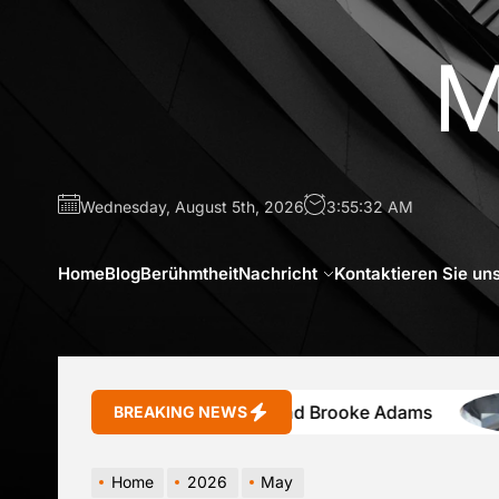
Skip
to
M
the
content
Wednesday, August 5th, 2026
3:55:33 AM
Home
Blog
Berühmtheit
Nachricht
Kontaktieren Sie un
on Tony Shalhoub und Brooke Adams
BREAKING NEWS
Home
2026
May