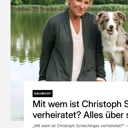
NACHRICHT
Mit wem ist Christoph 
verheiratet? Alles über 
seine Karriere und den
„Mit wem ist Christoph Schechinger verheiratet?" 