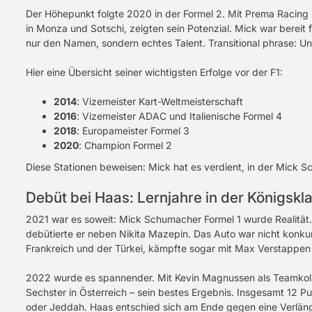
Der Höhepunkt folgte 2020 in der Formel 2. Mit Prema Racing s
in Monza und Sotschi, zeigten sein Potenzial. Mick war bereit f
nur den Namen, sondern echtes Talent. Transitional phrase: Un
Hier eine Übersicht seiner wichtigsten Erfolge vor der F1:
2014
: Vizemeister Kart-Weltmeisterschaft
2016
: Vizemeister ADAC und Italienische Formel 4
2018
: Europameister Formel 3
2020
: Champion Formel 2
Diese Stationen beweisen: Mick hat es verdient, in der Mick
Debüt bei Haas: Lernjahre in der Königskl
2021 war es soweit: Mick Schumacher Formel 1 wurde Realität.
debütierte er neben Nikita Mazepin. Das Auto war nicht konkur
Frankreich und der Türkei, kämpfte sogar mit Max Verstappen
2022 wurde es spannender. Mit Kevin Magnussen als Teamkolle
Sechster in Österreich – sein bestes Ergebnis. Insgesamt 12 P
oder Jeddah. Haas entschied sich am Ende gegen eine Verlän