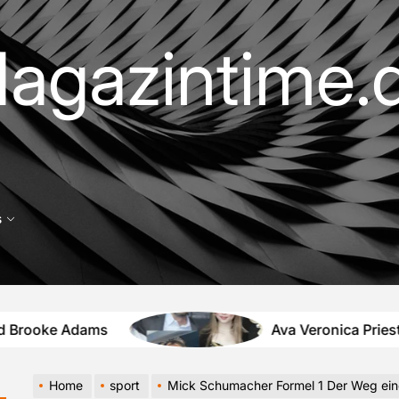
agazintime.
s
dams
Ava Veronica Priestley Tochter
Home
sport
Mick Schumacher Formel 1 Der Weg eines Talentierten Rennfahre