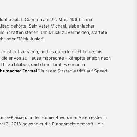
lent besitzt. Geboren am 22. März 1999 in der
Alltag gehörte. Sein Vater Michael, siebenfacher
r im Schatten stehen. Um Druck zu vermeiden, startete
h” oder “Mick Junior”.
ernsthaft zu racen, und es dauerte nicht lange, bis
n, die er von zu Hause mitbrachte – kämpfte er sich nach
l fit zu bleiben, und dabei lernt, wie man in
chumacher Formel 1
in nuce: Strategie trifft auf Speed.
nior-Klassen. In der Formel 4 wurde er Vizemeister in
mel 3: 2018 gewann er die Europameisterschaft – ein