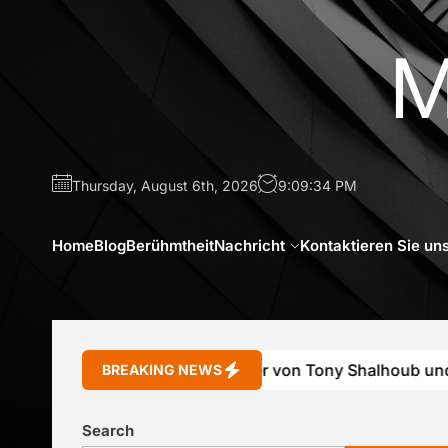
Skip
to
M
the
content
Thursday, August 6th, 2026
9:09:35 PM
Home
Blog
Berühmtheit
Nachricht
Kontaktieren Sie un
ophie Shalhoub Tochter von Tony Shalhoub und Brooke A
BREAKING NEWS
Search