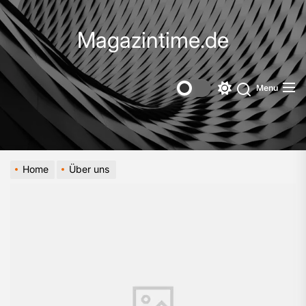
Skip
to
Magazintime.de
the
content
Menu
Switch
color
mode
Home
Über uns