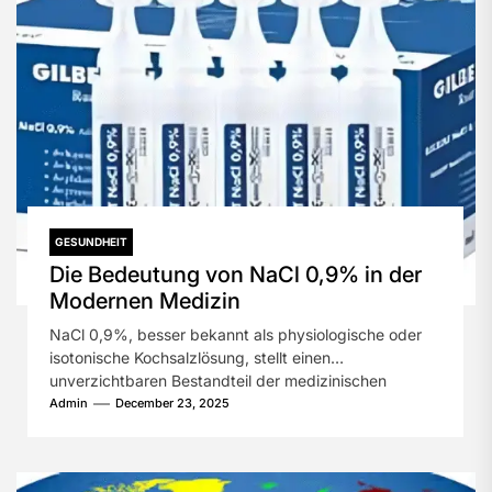
GESUNDHEIT
Die Bedeutung von NaCl 0,9% in der
Modernen Medizin
NaCl 0,9%, besser bekannt als physiologische oder
isotonische Kochsalzlösung, stellt einen
unverzichtbaren Bestandteil der medizinischen
Versorgung dar. Diese einfache, doch...
Admin
December 23, 2025