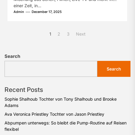
einer Zeit, in...
Admin
December 17, 2025
Posts
1
2
3
Next
pagination
Search
Search
Recent Posts
Sophie Shalhoub Tochter von Tony Shalhoub und Brooke
Adams
Ava Veronica Priestley Tochter von Jason Priestley
Abpumpen unterwegs: So bleibt die Pump-Routine auf Reisen
flexibel