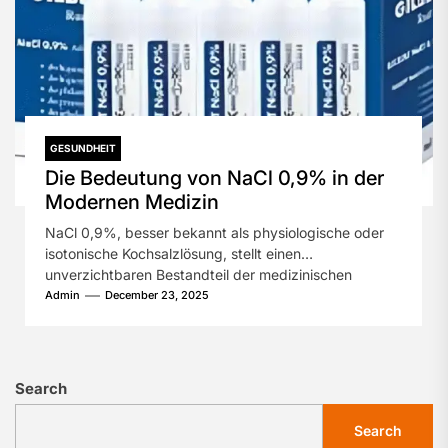
GESUNDHEIT
Die Bedeutung von NaCl 0,9% in der
Modernen Medizin
NaCl 0,9%, besser bekannt als physiologische oder
isotonische Kochsalzlösung, stellt einen
unverzichtbaren Bestandteil der medizinischen
Versorgung dar. Diese einfache, doch...
Admin
December 23, 2025
Search
Search