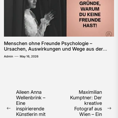
Menschen ohne Freunde Psychologie –
Ursachen, Auswirkungen und Wege aus der
Isolation
Admin
May 16, 2026
Post
Aileen Anna
Maximilian
Wellenbrink –
Kumptner: Der
navigation
Eine
kreative
inspirierende
Fotograf aus
Previous
Ne
Künstlerin mit
Wien – Ein
post:
pos