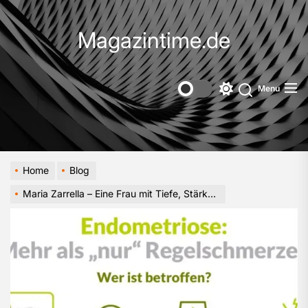
Skip
to
Magazintime.de
the
content
Menu
Switch
color
mode
Home
Blog
Maria Zarrella – Eine Frau mit Tiefe, Stärke und großem Herz