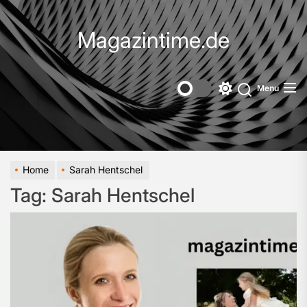
Skip
to
Magazintime.de
the
content
Menu
Switch
color
mode
Home
Sarah Hentschel
Tag:
Sarah Hentschel