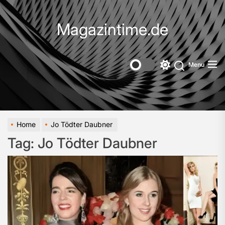
Skip
to
Magazintime.de
the
content
Menu
Switch
color
mode
Home
Jo Tödter Daubner
Tag:
Jo Tödter Daubner