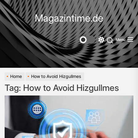
Skip
to
Magazintime.de
the
content
Menu
Switch
color
mode
Home
How to Avoid Hizgullmes
Tag:
How to Avoid Hizgullmes