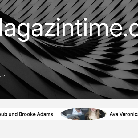
agazintime.
s
und Brooke Adams
Ava Veronica Prie