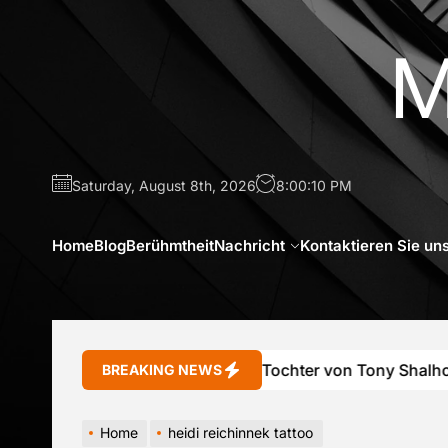
Skip
to
M
the
content
Saturday, August 8th, 2026
8:00:11 PM
Home
Blog
Berühmtheit
Nachricht
Kontaktieren Sie un
Sophie Shalhoub Tochter von Tony Shalhoub 
BREAKING NEWS
Home
heidi reichinnek tattoo