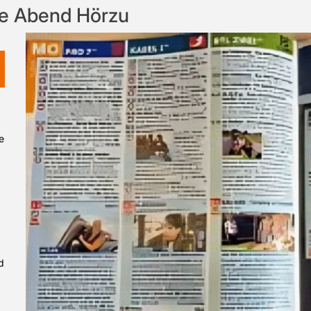
e Abend Hörzu
e
d