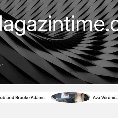
agazintime.
s
nd Brooke Adams
Ava Veronica Pries