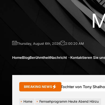
Skip
to
M
the
content
Thursday, August 6th, 2026
2:00:21 AM
Home
Blog
Berühmtheit
Nachricht
Kontaktieren Sie un
Sophie Shalhoub Tochter von Tony Shalhoub u
BREAKING NEWS
Home
Fernsehprogramm Heute Abend Hörzu