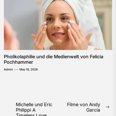
Pholikolaphilie und die Medienwelt von Felicia
Pochhammer
Admin
May 18, 2026
Post
Michelle und Eric
Filme von Andy
Ne
Philippi A
García
navigation
pos
Timeless Love