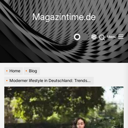
Skip
to
Magazintime.de
the
content
Menu
Switch
color
mode
Home
Blog
Moderner lifestyle in Deutschland: Trends zwischen Kultur, Gesundheit und urbanem Leben