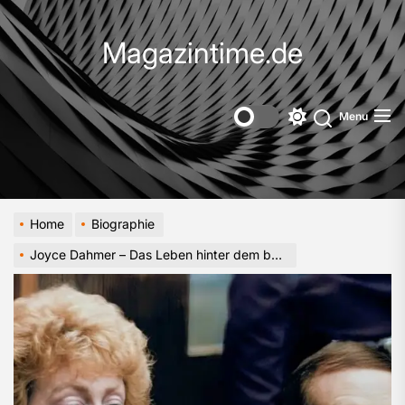
Skip
to
Magazintime.de
the
content
Menu
Switch
color
mode
Home
Biographie
Joyce Dahmer – Das Leben hinter dem bekannten Namen