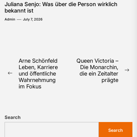
Juliana Senjo: Was über die Person wirklich
bekannt ist
Admin
July 7, 2026
Post
Arne Schönfeld
Queen Victoria –
Leben, Karriere
Die Monarchin,
navigation
Ne
und öffentliche
die ein Zeitalter
Previous
pos
Wahrnehmung
prägte
post:
im Fokus
Search
Search