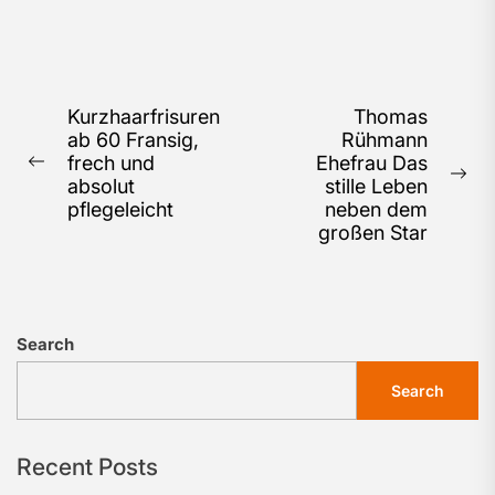
Post
Kurzhaarfrisuren
Thomas
ab 60 Fransig,
Rühmann
navigation
frech und
Ehefrau Das
Previous
Ne
absolut
stille Leben
post:
pos
pflegeleicht
neben dem
großen Star
Search
Search
Recent Posts