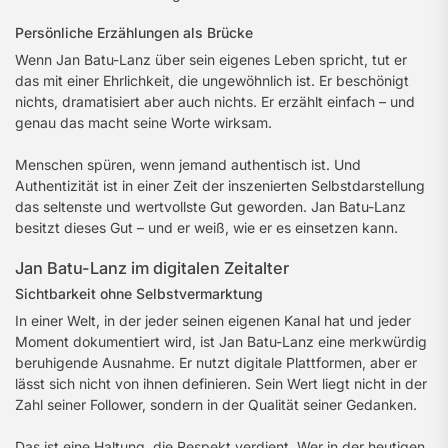
Persönliche Erzählungen als Brücke
Wenn Jan Batu-Lanz über sein eigenes Leben spricht, tut er
das mit einer Ehrlichkeit, die ungewöhnlich ist. Er beschönigt
nichts, dramatisiert aber auch nichts. Er erzählt einfach – und
genau das macht seine Worte wirksam.
Menschen spüren, wenn jemand authentisch ist. Und
Authentizität ist in einer Zeit der inszenierten Selbstdarstellung
das seltenste und wertvollste Gut geworden. Jan Batu-Lanz
besitzt dieses Gut – und er weiß, wie er es einsetzen kann.
Jan Batu-Lanz im digitalen Zeitalter
Sichtbarkeit ohne Selbstvermarktung
In einer Welt, in der jeder seinen eigenen Kanal hat und jeder
Moment dokumentiert wird, ist Jan Batu-Lanz eine merkwürdig
beruhigende Ausnahme. Er nutzt digitale Plattformen, aber er
lässt sich nicht von ihnen definieren. Sein Wert liegt nicht in der
Zahl seiner Follower, sondern in der Qualität seiner Gedanken.
Das ist eine Haltung, die Respekt verdient. Wer in der heutigen