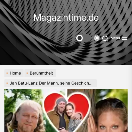
Skip
to
Magazintime.de
the
content
Menu
Switch
color
mode
Home
Berühmtheit
Jan Batu-Lanz Der Mann, seine Geschichte und ein bewegendes Schicksal