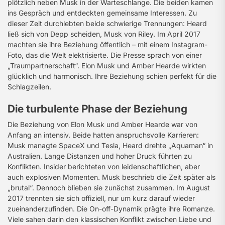
plötzlich neben Musk in der Warteschlange. Die beiden kamen
ins Gespräch und entdeckten gemeinsame Interessen. Zu
dieser Zeit durchlebten beide schwierige Trennungen: Heard
ließ sich von Depp scheiden, Musk von Riley. Im April 2017
machten sie ihre Beziehung öffentlich – mit einem Instagram-
Foto, das die Welt elektrisierte. Die Presse sprach von einer
„Traumpartnerschaft“. Elon Musk und Amber Hearde wirkten
glücklich und harmonisch. Ihre Beziehung schien perfekt für die
Schlagzeilen.
Die turbulente Phase der Beziehung
Die Beziehung von Elon Musk und Amber Hearde war von
Anfang an intensiv. Beide hatten anspruchsvolle Karrieren:
Musk managte SpaceX und Tesla, Heard drehte „Aquaman“ in
Australien. Lange Distanzen und hoher Druck führten zu
Konflikten. Insider berichteten von leidenschaftlichen, aber
auch explosiven Momenten. Musk beschrieb die Zeit später als
„brutal“. Dennoch blieben sie zunächst zusammen. Im August
2017 trennten sie sich offiziell, nur um kurz darauf wieder
zueinanderzufinden. Die On-off-Dynamik prägte ihre Romanze.
Viele sahen darin den klassischen Konflikt zwischen Liebe und