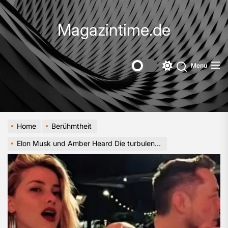
Skip
to
Magazintime.de
the
content
Menu
Switch
color
mode
Home
Berühmtheit
Elon Musk und Amber Heard Die turbulente Romanze zweier Ikonen