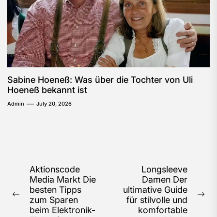
Sabine Hoeneß: Was über die Tochter von Uli
Hoeneß bekannt ist
Admin
July 20, 2026
Post
Aktionscode
Longsleeve
Media Markt Die
Damen Der
navigation
besten Tipps
ultimative Guide
Previous
Ne
zum Sparen
für stilvolle und
post:
pos
beim Elektronik-
komfortable