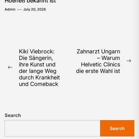
Hoeneß bekannt ist
Admin
July 20, 2026
Post
Kiki Viebrock:
Zahnarzt Ungarn
Die Sängerin,
– Warum
navigation
Ne
ihre Kunst und
Helvetic Clinics
Previous
pos
der lange Weg
die erste Wahl ist
post:
durch Krankheit
und Comeback
Search
Search