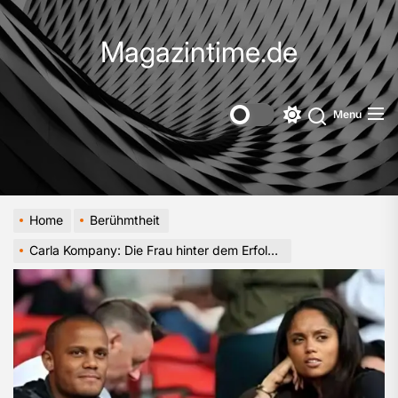
Skip
to
Magazintime.de
the
content
Menu
Switch
color
mode
Home
Berühmtheit
Carla Kompany: Die Frau hinter dem Erfolg eines Fußball-Ikons