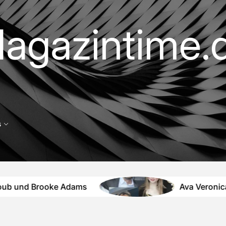
agazintime.
s
nd Brooke Adams
Ava Veronica Pries